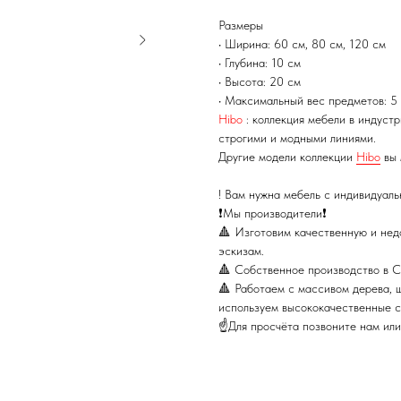
Размеры
• Ширина: 60 см, 80 см, 120 см
• Глубина: 10 см
• Высота: 20 cм
• Максимальный вес предметов: 5 
Hibo
: коллекция мебели в индуст
строгими и модными линиями.
Другие модели коллекции
Hibo
вы 
! Вам нужна мебель с индивидуаль
❗Mы произвoдитeли❗
🔺 Изготовим качественную и нед
эскизам.
🔺 Собственное производство в С
🔺 Работаем с массивом дерева,
используем высококачественные с
☝Для пpосчётa позвoнитe нaм ил