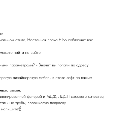
кг
риальном стиле. Настенная полка Hibo соблазнит вас
можете найти на сайте
ными параметрами? - Значит вы попали по адресу!
орогую дизайнерскую мебель в стиле лофт по вашим
евастополе.
 шпонированной фанерой и МДФ, ЛДСП высокого качества,
тальные трубы, порошковую покраску.
и напишитe☝