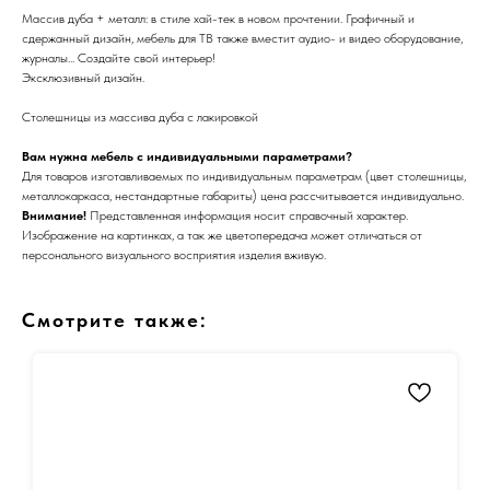
Массив дуба + металл: в стиле хай-тек в новом прочтении. Графичный и
сдержанный дизайн, мебель для ТВ также вместит аудио- и видео оборудование,
журналы... Создайте свой интерьер!
Эксклюзивный дизайн.
Столешницы из массива дуба с лакировкой
Вам нужна мебель с индивидуальными параметрами?
Для товаров изготавливаемых по индивидуальным параметрам (цвет столешницы,
металлокаркаса, нестандартные габариты) цена рассчитывается индивидуально.
Внимание!
Представленная информация носит справочный характер.
Изображение на картинках, а так же цветопередача может отличаться от
персонального визуального восприятия изделия вживую.
Смотрите также: