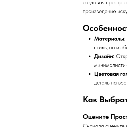
создавая простран
произведение иску
Особеннос
Материалы:
стиль, но и о
Дизайн:
Откр
минималистич
Цветовая га
деталь на вес
Как Выбра
Оцените Прос
Сначала оцените 