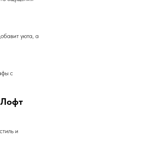
обавит уюта, а
афы с
 Лофт
стиль и