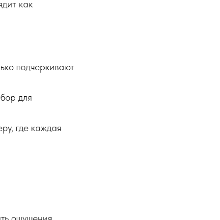
ядит как
лько подчеркивают
ыбор для
ру, где каждая
ать ощущения