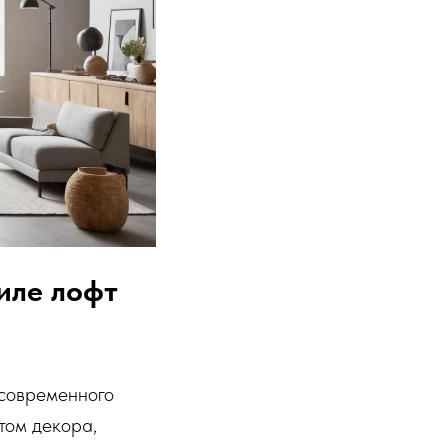
тиле лофт
 современного
том декора,