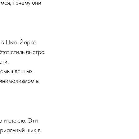
мся, почему они
а в Нью-Йорке,
тот стиль быстро
сти.
ромышленных
минимализмом в
о и стекло. Эти
триальный шик в