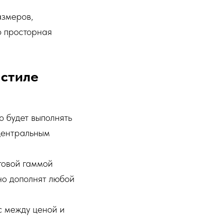
змеров,
о просторная
 стиле
ю будет выполнять
 центральным
товой гаммой
но дополнят любой
с между ценой и