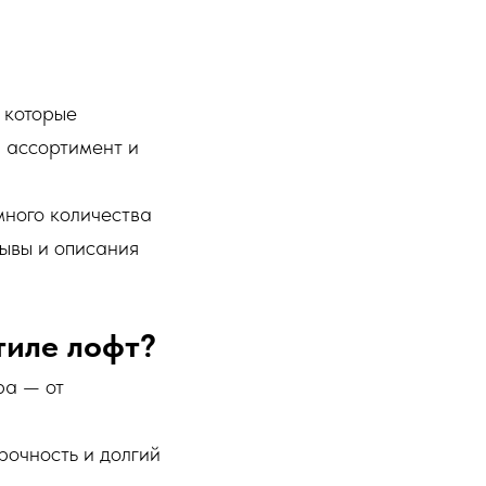
 которые
 ассортимент и
много количества
зывы и описания
тиле лофт?
ра — от
очность и долгий