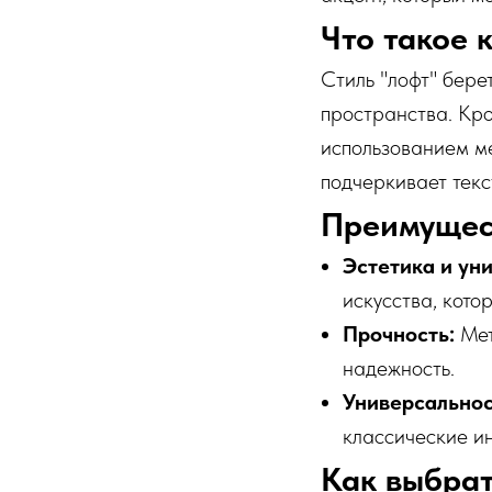
Что такое 
Стиль "лофт" бере
пространства. Кро
использованием ме
подчеркивает текс
Преимущест
Эстетика и ун
искусства, кото
Прочность:
Мет
надежность.
Универсальнос
классические и
Как выбрат