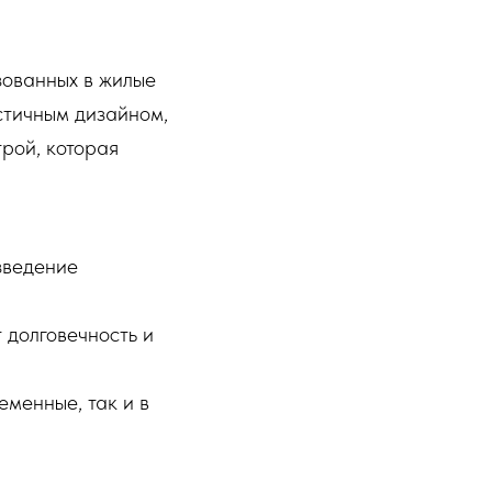
зованных в жилые
стичным дизайном,
рой, которая
зведение
 долговечность и
еменные, так и в