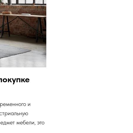
покупке
временного и
устриальную
редмет мебели, это