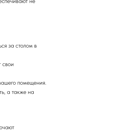
еспечивают не
ься за столом в
 свои
вашего помещения.
ь, а также на
лючают