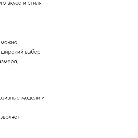
го вкуса и стиля
е можно
т широкий выбор
азмера,
юзивные модели и
зволяет