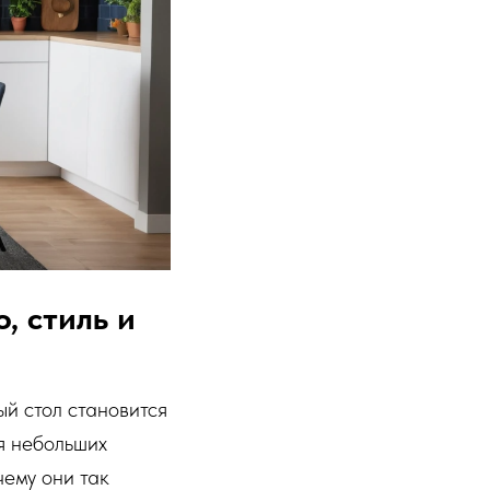
, стиль и
ый стол становится
я небольших
чему они так