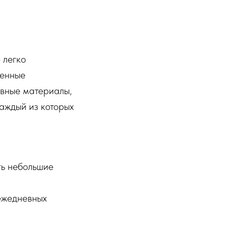
 легко
менные
вные материалы,
каждый из которых
ть небольшие
 ежедневных